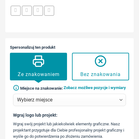
Spersonalizuj ten produkt
Ze znakowaniem
Bez znakowania
Zobacz możliwe pozycje i wymiary
Miejsce na znakowanie:
Wgraj logo lub projekt:
573 568
Wgraj swój projekt lub jakiekolwiek elementy graficzne. Nasz
217
projektant przygotuje dla Ciebie profesjonalny projekt graficzny i
wyśle go do potwierdzenia po złożeniu zamówienia.