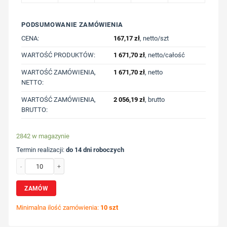
PODSUMOWANIE ZAMÓWIENIA
CENA:
167,17
zł
, netto/szt
WARTOŚĆ PRODUKTÓW:
1 671,70
zł
, netto/całość
WARTOŚĆ ZAMÓWIENIA,
1 671,70
zł
, netto
NETTO:
WARTOŚĆ ZAMÓWIENIA,
2 056,19
zł
, brutto
BRUTTO:
2842 w magazynie
Termin realizacji:
do 14 dni roboczych
ilość Zestaw piśmienniczy, długopis, pióro wieczne i nóż do otwierania listów
ZAMÓW
Minimalna ilość zamówienia:
10 szt
Wybierz pozycję nadruku