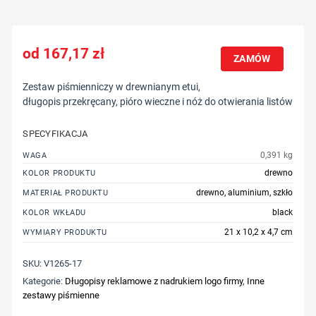
167,17
zł
ZAMÓW
Zestaw piśmienniczy w drewnianym etui,
długopis przekręcany, pióro wieczne i nóż do otwierania listów
SPECYFIKACJA
0,391 kg
WAGA
drewno
KOLOR PRODUKTU
drewno, aluminium, szkło
MATERIAŁ PRODUKTU
black
KOLOR WKŁADU
21 x 10,2 x 4,7 cm
WYMIARY PRODUKTU
SKU:
V1265-17
Kategorie:
Długopisy reklamowe z nadrukiem logo firmy
,
Inne
zestawy piśmienne