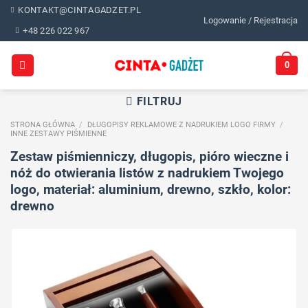
Skip
KONTAKT@CINTAGADZET.PL
Logowanie / Rejestracja
to
+48 226 022 967
content
0
FILTRUJ
STRONA GŁÓWNA
/
DŁUGOPISY REKLAMOWE Z NADRUKIEM LOGO FIRMY
/
INNE ZESTAWY PIŚMIENNE
Zestaw piśmienniczy, długopis, pióro wieczne i
nóż do otwierania listów z nadrukiem Twojego
logo, materiał: aluminium, drewno, szkło, kolor:
drewno