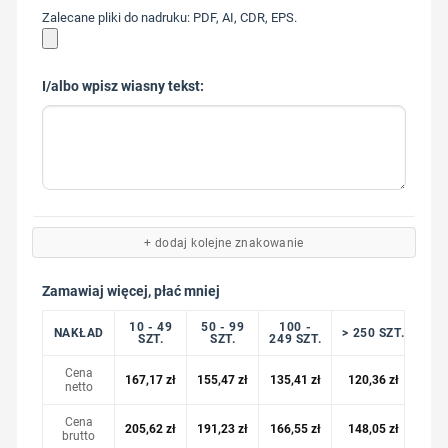
Zalecane pliki do nadruku: PDF, AI, CDR, EPS.
I/albo wpisz wiasny tekst:
+ dodaj kolejne znakowanie
Zamawiaj więcej, płać mniej
10 - 49
50 - 99
100 -
NAKŁAD
> 250 SZT.
SZT.
SZT.
249 SZT.
Cena
167,17
zł
155,47
zł
135,41
zł
120,36
zł
netto
Cena
205,62
zł
191,23
zł
166,55
zł
148,05
zł
brutto