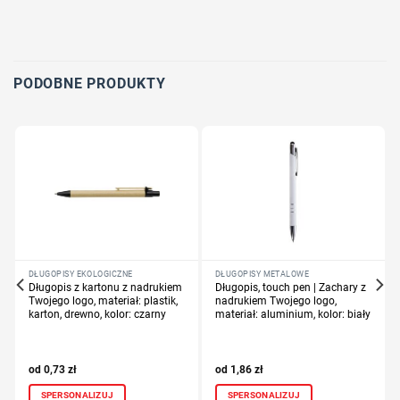
Określ technologię druku
Dodaj tekst lub logo
PODOBNE PRODUKTY
DŁUGOPISY EKOLOGICZNE
DŁUGOPISY METALOWE
Długopis z kartonu z nadrukiem
Długopis, touch pen | Zachary z
Twojego logo, materiał: plastik,
nadrukiem Twojego logo,
karton, drewno, kolor: czarny
materiał: aluminium, kolor: biały
0,73
zł
1,86
zł
SPERSONALIZUJ
SPERSONALIZUJ