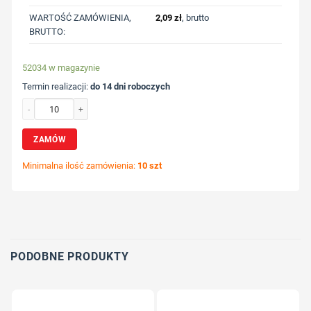
WARTOŚĆ ZAMÓWIENIA,
2,09
zł
, brutto
BRUTTO:
52034 w magazynie
Termin realizacji:
do 14 dni roboczych
ilość Mini ołówek | Firo z nadrukiem Twojego logo, materiał: drewno, kolor: ne
ZAMÓW
Minimalna ilość zamówienia:
10 szt
Wybierz pozycję nadruku
Określ technologię druku
Dodaj tekst lub logo
PODOBNE PRODUKTY