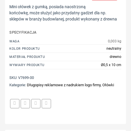
Mini ołówek z gumką, posiada naostrzoną
końcówkę, może służyć jako przydatny gadżet dla np.
sklepów w branży budowlanej, produkt wykonany z drewna
SPECYFIKACJA
0,003 kg
WAGA
neutralny
KOLOR PRODUKTU
drewno
MATERIAŁ PRODUKTU
Ø0,5 x 10 cm
WYMIARY PRODUKTU
SKU:
V7699-00
Kategorie:
Długopisy reklamowe z nadrukiem logo firmy
,
Ołówki