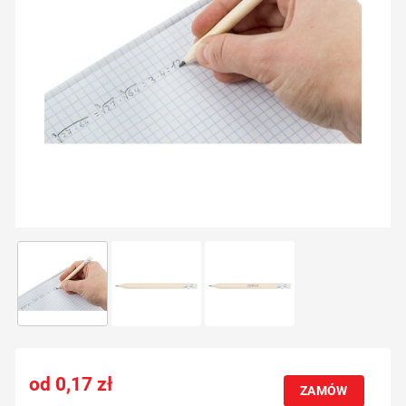
0,17
zł
ZAMÓW