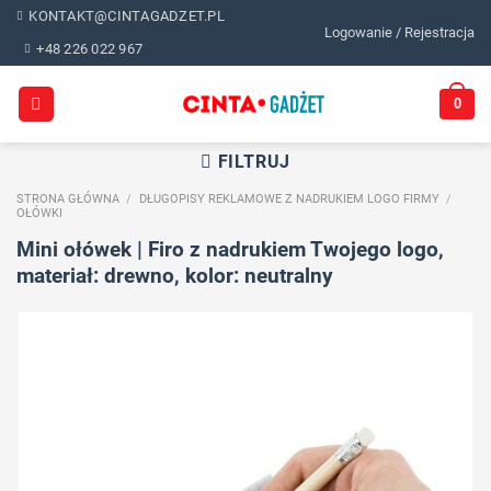
Skip
KONTAKT@CINTAGADZET.PL
Logowanie / Rejestracja
to
+48 226 022 967
content
0
FILTRUJ
STRONA GŁÓWNA
/
DŁUGOPISY REKLAMOWE Z NADRUKIEM LOGO FIRMY
/
OŁÓWKI
Mini ołówek | Firo z nadrukiem Twojego logo,
materiał: drewno, kolor: neutralny