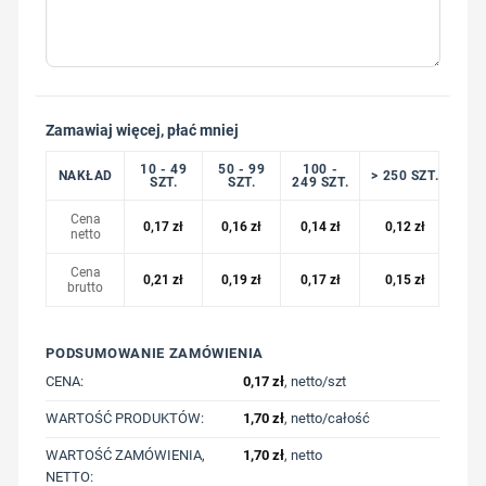
Zamawiaj więcej, płać mniej
10 - 49
50 - 99
100 -
NAKŁAD
> 250 SZT.
SZT.
SZT.
249 SZT.
Cena
0,17
zł
0,16
zł
0,14
zł
0,12
zł
netto
Cena
0,21
zł
0,19
zł
0,17
zł
0,15
zł
brutto
PODSUMOWANIE ZAMÓWIENIA
CENA:
0,17
zł
, netto/szt
WARTOŚĆ PRODUKTÓW:
1,70
zł
, netto/całość
WARTOŚĆ ZAMÓWIENIA,
1,70
zł
, netto
NETTO: