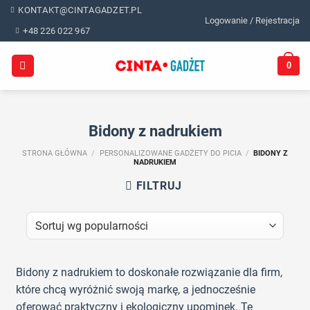
Skip
KONTAKT@CINTAGADZET.PL
Logowanie / Rejestracja
to
+48 226 022 967
content
0
Bidony z nadrukiem
STRONA GŁÓWNA
/
PERSONALIZOWANE GADŻETY DO PICIA
/
BIDONY Z
NADRUKIEM
FILTRUJ
Bidony z nadrukiem to doskonałe rozwiązanie dla firm,
które chcą wyróżnić swoją markę, a jednocześnie
oferować praktyczny i ekologiczny upominek. Te