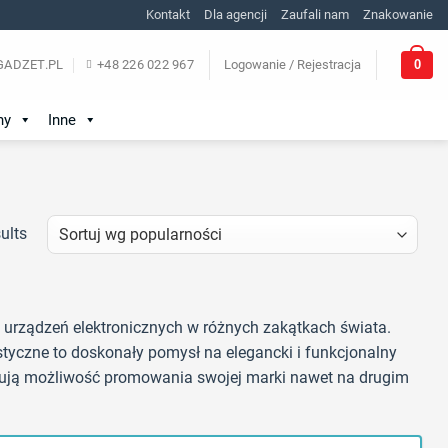
Kontakt
Dla agencji
Zaufali nam
Znakowanie
0
ADZET.PL
+48 226 022 967
Logowanie / Rejestracja
ny
Inne
ults
z urządzeń elektronicznych w różnych zakątkach świata.
ystyczne to doskonały pomysł na elegancki i funkcjonalny
skują możliwość promowania swojej marki nawet na drugim