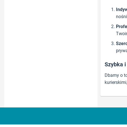
Indyw
nośni
Profe
Twoi
Szero
prywa
Szybka 
Dbamy o to
kurierskim