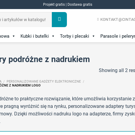
Projekt gratis | Dostawa gratis
KONTAKT@CINTAG
amowa
Kubki i butelki
Torby i plecaki
Parasole i pelery
ry podróżne z nadrukiem
Showing all 2 res
A
/
PERSONALIZOWANE GADŻETY ELEKTRONICZNE
/
ÓŻNE Z NADRUKIEM LOGO
różne to praktyczne rozwiązanie, które umożliwia korzystanie 
óre pragną wyróżnić się na rynku, personalizowane adaptery tur
amowy. Dzięki możliwości nadruku logo na adapterze, firmy zy
.