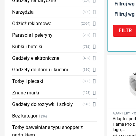
Gadżety tematyczne
(264)
Filtruj wg
Narzędzia
(300)
Filtruj wg
Odzież reklamowa
(2064)
FILTR
Parasole i peleryny
(207)
Kubki i butelki
(792)
Gadżety elektroniczne
(407)
Gadżety do domu i kuchni
(330)
Torby i plecaki
(880)
Znane marki
(128)
Gadżety do rozrywki i szkoły
(143)
Bez kategorii
(36)
Adapter pod
Hama Pro z
Torby bawełniane typu shopper z
logo,...
nadrukiem