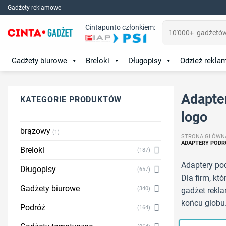
Skip
Gadżety reklamowe
to
Szukaj:
Cintapunto członkiem:
content
Gadżety biurowe
Breloki
Długopisy
Odzież rekl
Adapte
KATEGORIE PRODUKTÓW
logo
brązowy
(1)
STRONA GŁÓWN
ADAPTERY PODR
Breloki
(187)
Adaptery pod
Długopisy
(657)
Dla firm, kt
Gadżety biurowe
(340)
gadżet rekl
końcu globu
Podróż
(164)