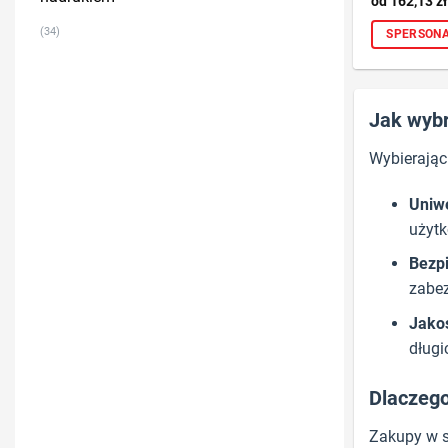
162,13
zł
(34)
SPERSONA
Jak wybr
Wybierają
Uniw
użytk
Bezp
zabez
Jako
długi
Dlaczego
Zakupy w s