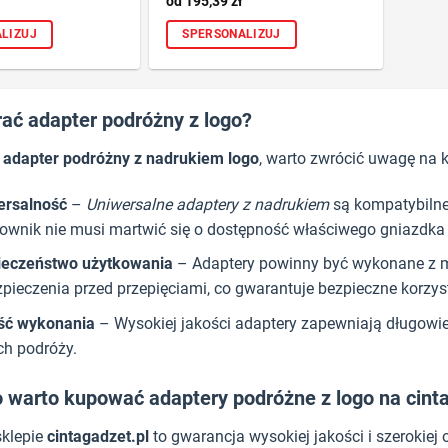
195,39
zł
LIZUJ
SPERSONALIZUJ
ać adapter podróżny z logo?
c
adapter podróżny z nadrukiem logo
, warto zwrócić uwagę na k
ersalność
–
Uniwersalne adaptery z nadrukiem
są kompatybilne
ownik nie musi martwić się o dostępność właściwego gniazdka
ieczeństwo użytkowania
– Adaptery powinny być wykonane z ma
pieczenia przed przepięciami, co gwarantuje bezpieczne korzys
ść wykonania
– Wysokiej jakości adaptery zapewniają długowie
ch podróży.
 warto kupować adaptery podróżne z logo na cint
klepie
cintagadzet.pl
to gwarancja wysokiej jakości i szerokiej