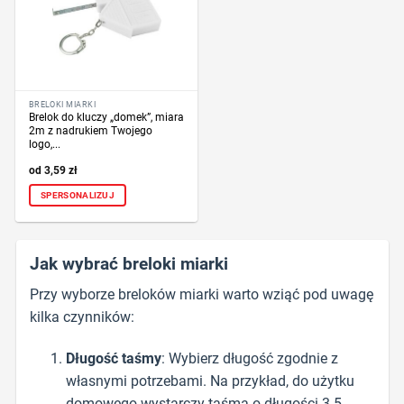
BRELOKI MIARKI
Brelok do kluczy „domek”, miara
2m z nadrukiem Twojego
logo,...
3,59
zł
SPERSONALIZUJ
Jak wybrać breloki miarki
Przy wyborze breloków miarki warto wziąć pod uwagę
kilka czynników:
Długość taśmy
: Wybierz długość zgodnie z
własnymi potrzebami. Na przykład, do użytku
domowego wystarczy taśma o długości 3-5