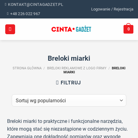
Skip
KONTAKT@CINTAGADZET.PL
Logowanie / Rejestracja
to
+48 226 022 967
content
0
Breloki miarki
STRONA GŁÓWNA
/
BRELOKI REKLAMOWE Z LOGO FIRMY
/
BRELOKI
MIARKI
FILTRUJ
Breloki miarki to praktyczne i funkcjonalne narzędzia,
które mogą stać się niezastąpione w codziennym życiu.
Zapewniają one dokładność pomiarów oraz wygodę