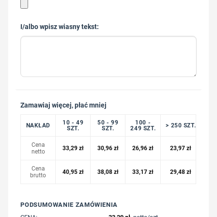
I/albo wpisz wiasny tekst:
Zamawiaj więcej, płać mniej
10 - 49
50 - 99
100 -
NAKŁAD
> 250 SZT.
SZT.
SZT.
249 SZT.
Cena
33,29
zł
30,96
zł
26,96
zł
23,97
zł
netto
Cena
40,95
zł
38,08
zł
33,17
zł
29,48
zł
brutto
PODSUMOWANIE ZAMÓWIENIA