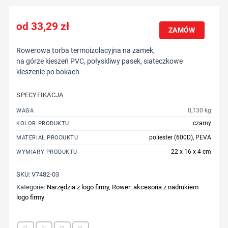
33,29
zł
ZAMÓW
Rowerowa torba termoizolacyjna na zamek,
na górze kieszeń PVC, połyskliwy pasek, siateczkowe
kieszenie po bokach
SPECYFIKACJA
0,130 kg
WAGA
czarny
KOLOR PRODUKTU
poliester (600D), PEVA
MATERIAŁ PRODUKTU
22 x 16 x 4 cm
WYMIARY PRODUKTU
SKU:
V7482-03
Kategorie:
Narzędzia z logo firmy
,
Rower: akcesoria z nadrukiem
logo firmy