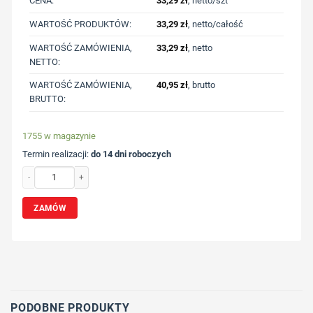
CENA:
33,29
zł
, netto/szt
WARTOŚĆ PRODUKTÓW:
33,29
zł
, netto/całość
WARTOŚĆ ZAMÓWIENIA,
33,29
zł
, netto
NETTO:
WARTOŚĆ ZAMÓWIENIA,
40,95
zł
, brutto
BRUTTO:
1755 w magazynie
Termin realizacji:
do 14 dni roboczych
ilość Torba rowerowa, torba termoizolacyjna z nadrukiem Twojego logo, materiał
ZAMÓW
Wybierz pozycję nadruku
Określ technologię druku
Dodaj tekst lub logo
PODOBNE PRODUKTY