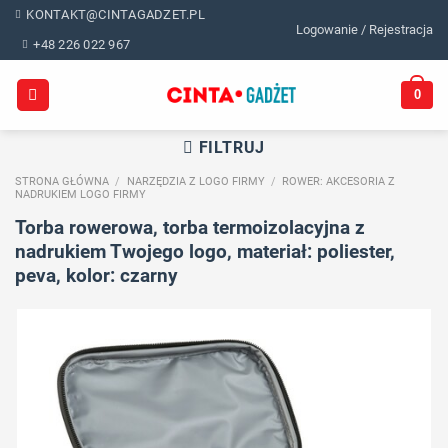
Skip
KONTAKT@CINTAGADZET.PL
Logowanie / Rejestracja
to
+48 226 022 967
content
0
FILTRUJ
STRONA GŁÓWNA
/
NARZĘDZIA Z LOGO FIRMY
/
ROWER: AKCESORIA Z
NADRUKIEM LOGO FIRMY
Torba rowerowa, torba termoizolacyjna z
nadrukiem Twojego logo, materiał: poliester,
peva, kolor: czarny