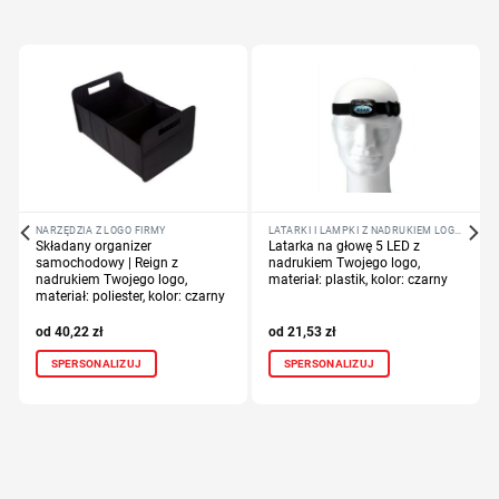
NARZĘDZIA Z LOGO FIRMY
LATARKI I LAMPKI Z NADRUKIEM LOGO FIRMY
Składany organizer
Latarka na głowę 5 LED z
samochodowy | Reign z
nadrukiem Twojego logo,
nadrukiem Twojego logo,
materiał: plastik, kolor: czarny
materiał: poliester, kolor: czarny
40,22
zł
21,53
zł
SPERSONALIZUJ
SPERSONALIZUJ