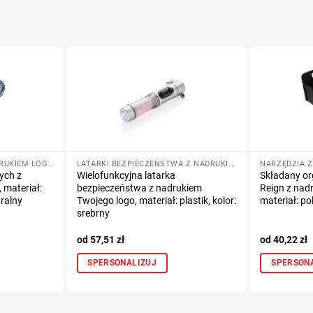
LAMPKI ROWEROWE Z NADRUKIEM LOGO FIRMY
LATARKI BEZPIECZEŃSTWA Z NADRUKIEM LOGO FIRMY
NARZĘDZIA Z
ych z
Wielofunkcyjna latarka
Składany o
 materiał:
bezpieczeństwa z nadrukiem
Reign z nad
tralny
Twojego logo, materiał: plastik, kolor:
materiał: pol
srebrny
57,51
zł
40,22
zł
SPERSONALIZUJ
SPERSON