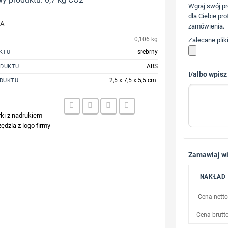
Wgraj swój pr
dla Ciebie pro
JA
zamówienia.
0,106 kg
Zalecane plik
srebrny
KTU
ABS
ODUKTU
I/albo wpisz
2,5 x 7,5 x 5,5 cm.
DUKTU
rki z nadrukiem
ędzia z logo firmy
Zamawiaj wi
NAKŁAD
Cena netto
Cena brutt