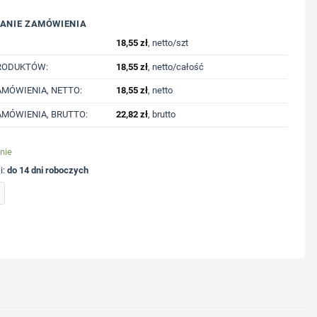
ANIE ZAMÓWIENIA
18,55
zł
, netto/szt
RODUKTÓW:
18,55
zł
, netto/całość
MÓWIENIA, NETTO:
18,55
zł
, netto
MÓWIENIA, BRUTTO:
22,82
zł
, brutto
nie
i:
do 14 dni roboczych
 nadrukiem Twojego logo, materiał: plastik, kolor: srebrny
ycję nadruku
nologię druku
lub logo