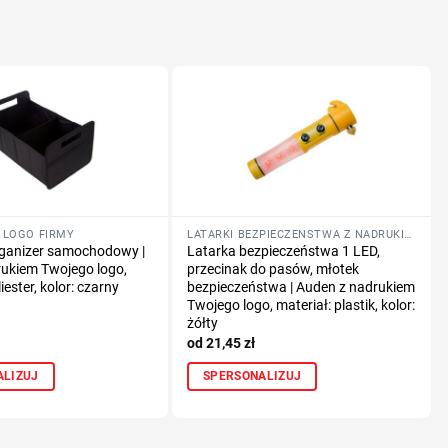
 LOGO FIRMY
LATARKI BEZPIECZEŃSTWA Z NADRUKIEM LOGO FIRMY
rganizer samochodowy |
Latarka bezpieczeństwa 1 LED,
rukiem Twojego logo,
przecinak do pasów, młotek
iester, kolor: czarny
bezpieczeństwa | Auden z nadrukiem
Twojego logo, materiał: plastik, kolor:
żółty
21,45
zł
ALIZUJ
SPERSONALIZUJ