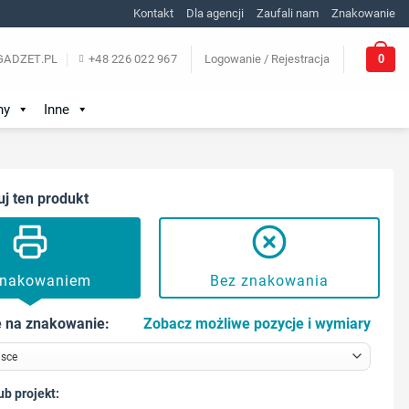
Kontakt
Dla agencji
Zaufali nam
Znakowanie
0
ADZET.PL
+48 226 022 967
Logowanie / Rejestracja
ny
Inne
uj ten produkt
znakowaniem
Bez znakowania
 na znakowanie:
Zobacz możliwe pozycje i wymiary
ub projekt: