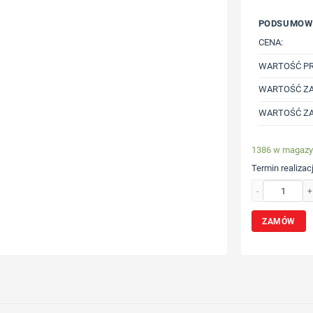
PODSUMOW
CENA:
WARTOŚĆ P
WARTOŚĆ ZA
WARTOŚĆ ZA
1386 w magazy
Termin realizacj
ilość Miara 3m z
ZAMÓW
Wybierz poz
Określ tech
Dodaj tekst 