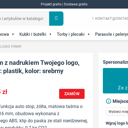
Projekt gratis | Dostawa gratis
KONTAKT@CINTAG
amowa
Kubki i butelki
Torby i plecaki
Parasole i pelery
 LOGO FIRMY
m z nadrukiem Twojego logo,
Spersonaliz
 plastik, kolor: srebrny
Ze 
5
zł
ZAMÓW
Miejsce
funkcja auto stop, żółta, matowa taśma o
 16 mm, obudowa wykonana z
o ABS, klip do paska ze stali nierdzewnej,
Wgraj logo l
y produktu: 0,7 kg CO2