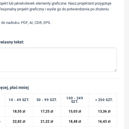
573 568 217
ojekt lub jakiekolwiek elementy graficzne. Nasz projektant przygotuje
fesjonalny projekt graficzny i wyśle go do potwierdzenia po złożeniu
i do nadruku: PDF, AI, CDR, EPS.
 wiasny tekst:
ęcej, płać mniej
100 - 249
10 - 49 SZT.
50 - 99 SZT.
> 250 SZT.
SZT.
18,55
zł
17,25
zł
15,03
zł
13,36
zł
o
22,82
zł
21,22
zł
18,48
zł
16,43
zł