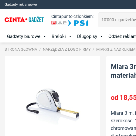
Skip
Gadżety reklamowe
to
Szukaj:
Cintapunto członkiem:
content
Gadżety biurowe
Breloki
Długopisy
Odzież rekl
STRONA GŁÓWNA
/
NARZĘDZIA Z LOGO FIRMY
/
MIARKI Z NADRUKIEM
Miara 3
materiał:
18,5
Miara 3 m, 
szerokości
chromowaneg
ślad węglow