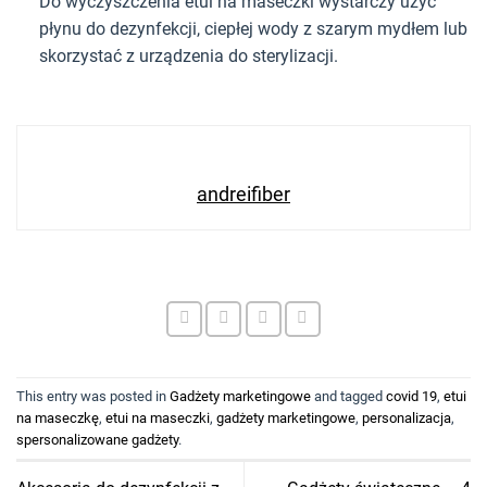
Do wyczyszczenia etui na maseczki wystarczy użyć
płynu do dezynfekcji, ciepłej wody z szarym mydłem lub
skorzystać z urządzenia do sterylizacji.
andreifiber
This entry was posted in
Gadżety marketingowe
and tagged
covid 19
,
etui
na maseczkę
,
etui na maseczki
,
gadżety marketingowe
,
personalizacja
,
spersonalizowane gadżety
.