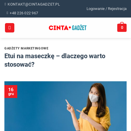
Skip
KONTAKT@CINTAGADZET.PL
Logowanie / Rejestracja
to
+48 226 022 967
content
0
GADŻETY MARKETINGOWE
Etui na maseczkę – dlaczego warto
stosować?
16
gru