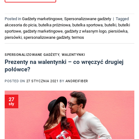
Posted in
Gadżety marketingowe
,
Spersonalizowane gadżety
|
Tagged
akcesoria do picia
,
butelka próżniowa
,
butelka sportowa
,
butelki
,
butelki
sportowe
,
gadżety marketingowe
,
gadżety z własnym logo
,
piersiówka
,
piersówki
,
spersonalizowane gadżety
,
termos
SPERSONALIZOWANE GADŻETY
,
WALENTYNKI
Prezenty na walentynki – co wręczyć drugiej
połówce?
POSTED ON
27 STYCZNIA 2021
BY
ANDREIFIBER
27
sty