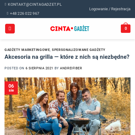
Skip
KONTAKT@CINTAGADZET.PL
Logowanie / Rejestracja
to
+48 226 022 967
content
0
GADŻETY MARKETINGOWE
,
SPERSONALIZOWANE GADŻETY
Akcesoria na grilla — które z nich są niezbędne?
POSTED ON
6 SIERPNIA 2021
BY
ANDREIFIBER
06
sie