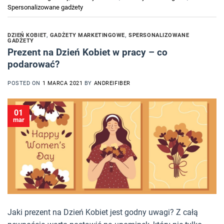
Spersonalizowane gadżety
DZIEŃ KOBIET
,
GADŻETY MARKETINGOWE
,
SPERSONALIZOWANE
GADŻETY
Prezent na Dzień Kobiet w pracy – co
podarować?
POSTED ON
1 MARCA 2021
BY
ANDREIFIBER
01
mar
Jaki prezent na Dzień Kobiet jest godny uwagi? Z całą