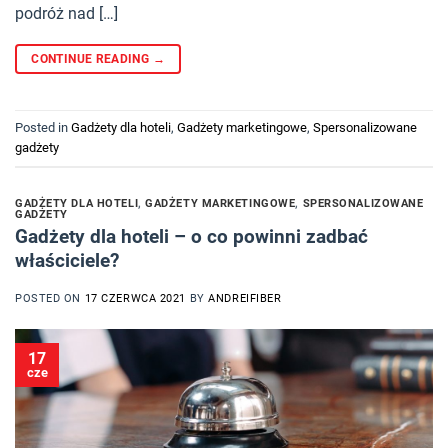
podróż nad […]
CONTINUE READING
→
Posted in
Gadżety dla hoteli
,
Gadżety marketingowe
,
Spersonalizowane
gadżety
GADŻETY DLA HOTELI
,
GADŻETY MARKETINGOWE
,
SPERSONALIZOWANE
GADŻETY
Gadżety dla hoteli – o co powinni zadbać
właściciele?
POSTED ON
17 CZERWCA 2021
BY
ANDREIFIBER
17
cze