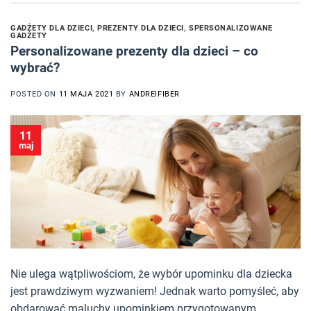
GADŻETY DLA DZIECI
,
PREZENTY DLA DZIECI
,
SPERSONALIZOWANE
GADŻETY
Personalizowane prezenty dla dzieci – co
wybrać?
POSTED ON
11 MAJA 2021
BY
ANDREIFIBER
11
maj
Nie ulega wątpliwościom, że wybór upominku dla dziecka
jest prawdziwym wyzwaniem! Jednak warto pomyśleć, aby
obdarować maluchy upominkiem przygotowanym