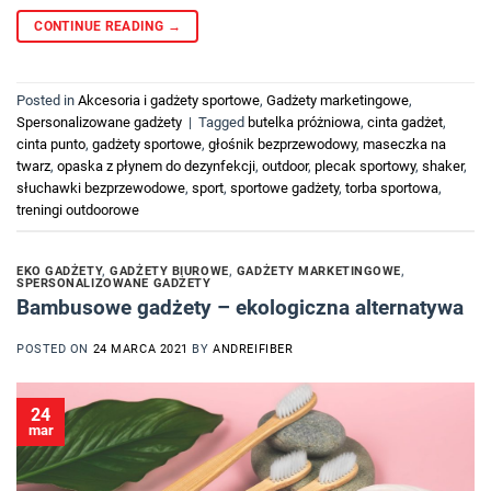
CONTINUE READING
→
Posted in
Akcesoria i gadżety sportowe
,
Gadżety marketingowe
,
Spersonalizowane gadżety
|
Tagged
butelka próżniowa
,
cinta gadżet
,
cinta punto
,
gadżety sportowe
,
głośnik bezprzewodowy
,
maseczka na
twarz
,
opaska z płynem do dezynfekcji
,
outdoor
,
plecak sportowy
,
shaker
,
słuchawki bezprzewodowe
,
sport
,
sportowe gadżety
,
torba sportowa
,
treningi outdoorowe
EKO GADŻETY
,
GADŻETY BIUROWE
,
GADŻETY MARKETINGOWE
,
SPERSONALIZOWANE GADŻETY
Bambusowe gadżety – ekologiczna alternatywa
POSTED ON
24 MARCA 2021
BY
ANDREIFIBER
24
mar