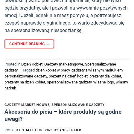
pewnością warto postawić na upominek, który nie tylko
będzie przydatny, ale i pozwoli na wywołanie pozytywnych
emocji! Jeżeli jednak nie masz pomysłu, a potrzebujesz
czegoś naprawdę oryginalnego, to warto zdecydować się
na spersonalizowaną niespodziankę!
CONTINUE READING
→
Posted in
Dzień Kobiet
,
Gadżety marketingowe
,
Spersonalizowane
gadżety
|
Tagged
dzień kobiet w pracy
,
gadżety z własnym nadrukiem
,
personalizowane gadżety
,
prezent na dzień kobiet
,
prezenty dla kobiet
,
prezenty na dzień kobiet
,
spersonalizowane gadżety
,
własne logo
,
własny
nadruk
GADŻETY MARKETINGOWE
,
SPERSONALIZOWANE GADŻETY
Akcesoria do picia – które produkty są godne
uwagi?
POSTED ON
14 LUTEGO 2021
BY
ANDREIFIBER